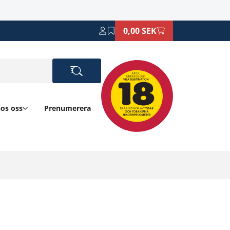
0,00 SEK
hos oss
Prenumerera