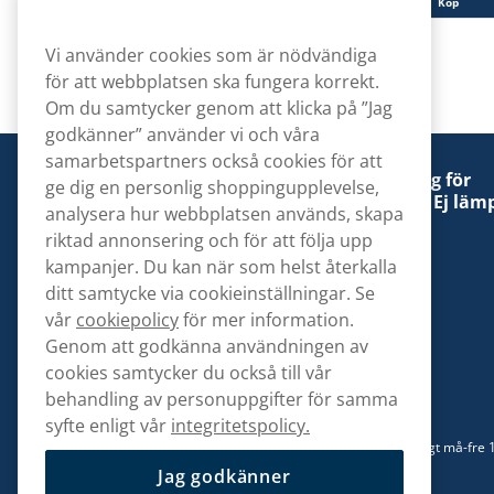
Köp
Köp
Vi använder cookies som är nödvändiga
för att webbplatsen ska fungera korrekt.
Om du samtycker genom att klicka på ”Jag
godkänner” använder vi och våra
samarbetspartners också cookies för att
Denna tobaksprodukt kan vara skadlig för
ge dig en personlig shoppingupplevelse,
hälsan och är beroendeframkallande. Ej lämp
analysera hur webbplatsen används, skapa
för personer under 18 år.
riktad annonsering och för att följa upp
kampanjer. Du kan när som helst återkalla
ditt samtycke via cookieinställningar. Se
vår
cookiepolicy
för mer information.
Genom att godkänna användningen av
Kontakta oss
cookies samtycker du också till vår
hej@snusbolaget.se
behandling av personuppgifter för samma
syfte enligt vår
integritetspolicy.
08 517 910 94
Mån-Tor 8.00-17.00 | Fre 9.00-17.00 | (Lunchstängt må-fre 
13)
Jag godkänner