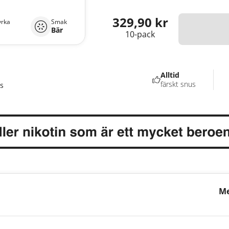
329,90 kr
yrka
Smak
Bär
10-pack
Alltid
färskt snus
s
Me
Ra