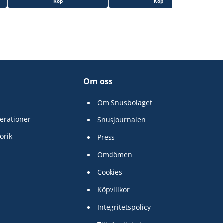
Köp
Köp
Om oss
Om Snusbolaget
erationer
Snusjournalen
orik
Press
Omdömen
Cookies
Köpvillkor
Integritetspolicy