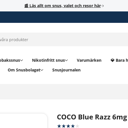
📰 Läs allt om snus, valet och resor här
obakssnus
Nikotinfritt snus
Varumärken
💎 Bara 
Om Snusbolaget
Snusjournalen
COCO Blue Razz 6mg