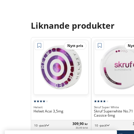
Liknande produkter
Nytt pris
Nyt
Helwit
Skruf Super White
Helwit Acai 3,5mg
Skruf Superwhite No.71
Cassice 6mg
309,90
kr
10 -pack
10 -pack
30,99 kr/st