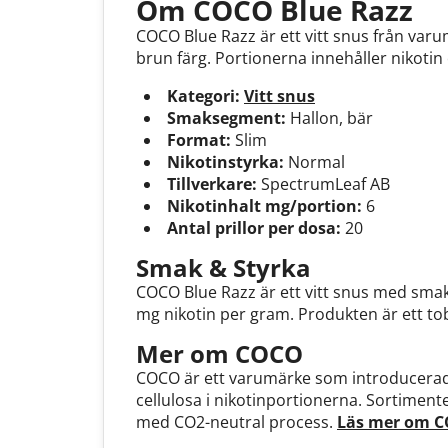
Om COCO Blue Razz
COCO Blue Razz är ett vitt snus från varum
brun färg. Portionerna innehåller nikot
Kategori:
Vitt snus
Smaksegment:
Hallon, bär
Format:
Slim
Nikotinstyrka:
Normal
Tillverkare:
SpectrumLeaf AB
Nikotinhalt mg/portion:
6
Antal prillor per dosa:
20
Smak & Styrka
COCO Blue Razz är ett vitt snus med smak
mg nikotin per gram. Produkten är ett tob
Mer om COCO
COCO är ett varumärke som introducerade
cellulosa i nikotinportionerna. Sortiment
med CO2-neutral process.
Läs mer om 