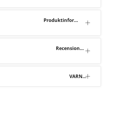
Produktinforma
tion
Recensione
r (8)
VARNI
NG