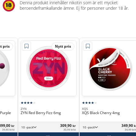
Denna produkt innehåller nikotin som är ett mycket
beroendeframkallande ämne. Ej för personer under 18 år.
t pris
Nytt pris
ZYN
XQS
 Purple
ZYN Red Berry Fizz 6mg
XQS Black Cherry 4mg
399,00
309,90
349,90
kr
kr
k
10 -pack
10 -pack
39,90 kr/st
30,99 kr/st
34,99 kr/