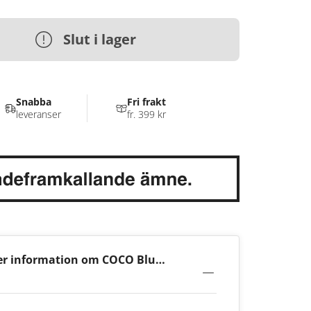
Slut i lager
Snabba
Fri frakt
leveranser
fr. 399 kr
r information om COCO Blue
zz 6mg