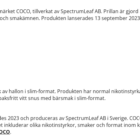
ärket COCO, tillverkat av SpectrumLeaf AB. Prillan är gjord a
in och smakämnen. Produkten lanserades 13 september 2023 
 av hallon i slim-format. Produkten har normal nikotinstyr
aksfritt vitt snus med bärsmak i slim-format.
s 2023 och produceras av SpectrumLeaf AB i Sverige. COCO 
et inkluderar olika nikotinstyrkor, smaker och format inom ka
COCO
.