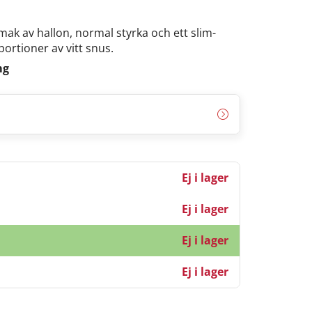
k av hallon, normal styrka och ett slim-
portioner av vitt snus.
mg
Ej i lager
Ej i lager
Ej i lager
Ej i lager